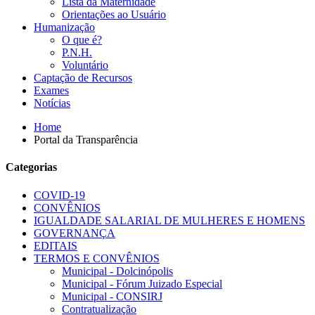
Lista da Maternidade
Orientações ao Usuário
Humanização
O que é?
P.N.H.
Voluntário
Captação de Recursos
Exames
Notícias
Home
Portal da Transparência
Categorias
COVID-19
CONVÊNIOS
IGUALDADE SALARIAL DE MULHERES E HOMENS
GOVERNANÇA
EDITAIS
TERMOS E CONVÊNIOS
Municipal - Dolcinópolis
Municipal - Fórum Juizado Especial
Municipal - CONSIRJ
Contratualização