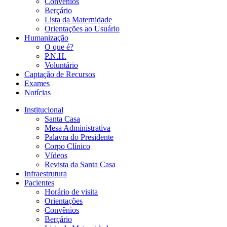
Convênios
Berçário
Lista da Maternidade
Orientações ao Usuário
Humanização
O que é?
P.N.H.
Voluntário
Captação de Recursos
Exames
Notícias
Institucional
Santa Casa
Mesa Administrativa
Palavra do Presidente
Corpo Clínico
Vídeos
Revista da Santa Casa
Infraestrutura
Pacientes
Horário de visita
Orientações
Convênios
Berçário