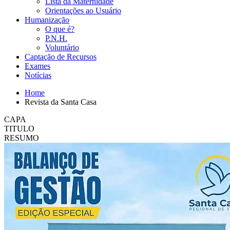
Lista da Maternidade
Orientações ao Usuário
Humanização
O que é?
P.N.H.
Voluntário
Captação de Recursos
Exames
Notícias
Home
Revista da Santa Casa
CAPA
TITULO
RESUMO